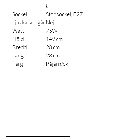
k
Sockel
Stor sockel, E27
Ljuskälla ingår
Nej
Watt
75W
Höjd
149 cm
Bredd
28 cm
Längd
28 cm
Färg
Råjärn/ek
Är du med
på listan?
Gå med och få exklusiva erbjudanden och rabatter
Ange din e-postadress här