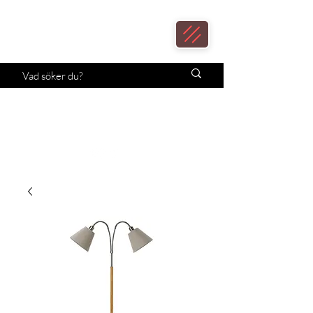
Loax
Lampcenter
Månadens erbjudande!
Klicka här.