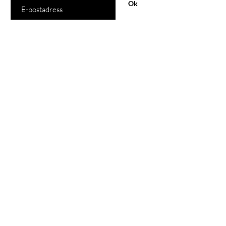
Ok
Handla
Alla produkter
Inomhus
Utomhus
Mattor
Ljuskällor
Vår butik