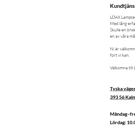
Kundtjäns
LOAX Lampcent
Med lång erfar
Skulle en önsk
en av våra må
Ni är välkomn
fort vi kan.
Välkomna till
Tyska väge
393 56 Kal
Måndag–fre
Lördag: 10