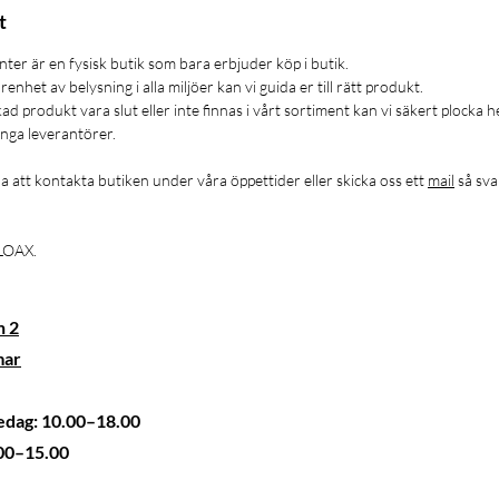
t
er är en fysisk butik som bara erbjuder köp i butik.
enhet av belysning i alla miljöer kan vi guida er till rätt produkt.
ad produkt vara slut eller inte finnas i vårt sortiment kan vi säkert plocka 
nga leverantörer.
a att kontakta butiken under våra öppettider eller skicka oss ett
mail
så sva
 LOAX.
n 2
mar
dag: 10.00–18.00
.00–15.00