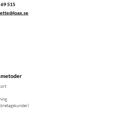
3 69 515
nette@loax.se
smetoder
kort
ning
företagskunder)