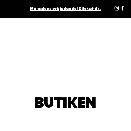
Månadens erbjudande! Klicka här.
ODUKTER
INOMHUS
UTOMHUS
MATTOR
LJUSKÄLL
BUTIKEN