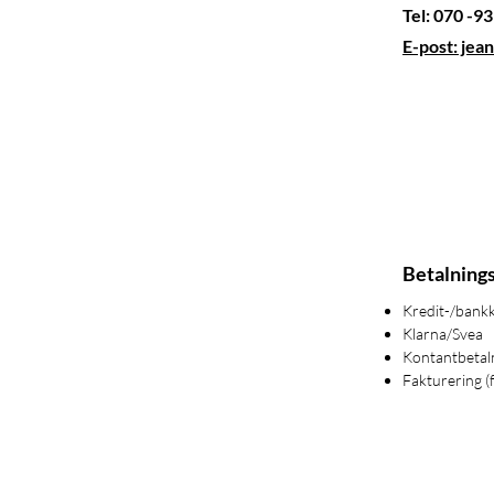
Tel: 070 -9
E-post: jea
Betalning
Kredit-/bank
Klarna/Svea
Kontantbetal
Fakturering (