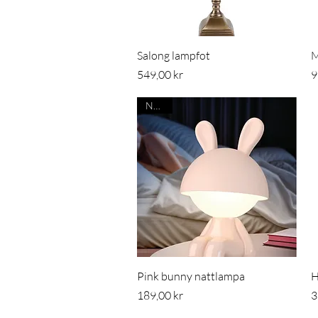
Snabbvisning
Salong lampfot
M
Pris
P
549,00 kr
9
Nyhet
Snabbvisning
Pink bunny nattlampa
H
Pris
P
189,00 kr
3