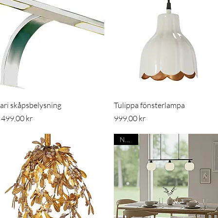
Snabbvisning
Snabbvisning
ari skåpsbelysning
Tulippa fönsterlampa
ris
Pris
 499,00 kr
999,00 kr
Nyhet