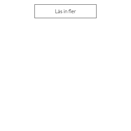
Läs in fler
Är du med
på listan
Gå med och få exklusiva erbjudanden och rabatter
 här