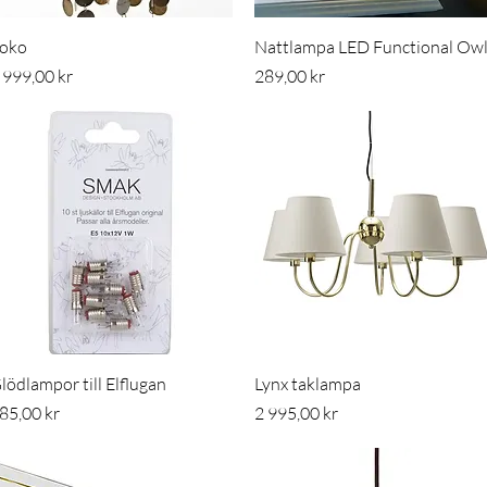
Snabbvisning
Snabbvisning
oko
Nattlampa LED Functional Ow
ris
Pris
 999,00 kr
289,00 kr
Snabbvisning
Snabbvisning
lödlampor till Elflugan
Lynx taklampa
ris
Pris
85,00 kr
2 995,00 kr