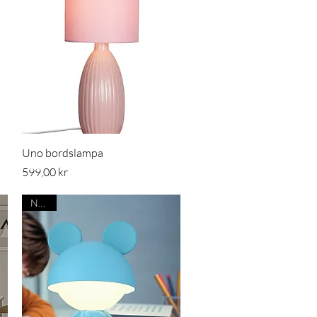
Snabbvisning
Uno bordslampa
Pris
599,00 kr
Nyhet