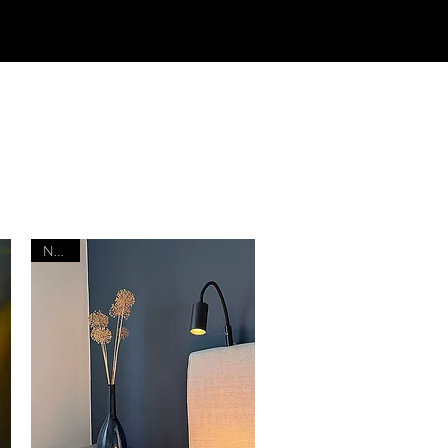
OR
Mer
Nyhet