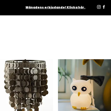
Månadens erbjudande! Klicka här.
ODUKTER
INOMHUS
UTOMHUS
MATTOR
LJUSKÄLL