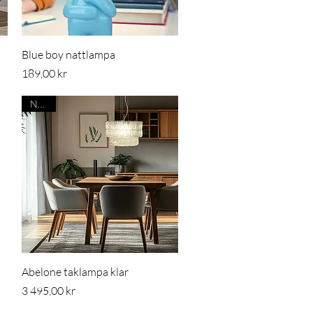
Snabbvisning
Blue boy nattlampa
Pris
189,00 kr
Nyhet
Snabbvisning
Abelone taklampa klar
Pris
3 495,00 kr