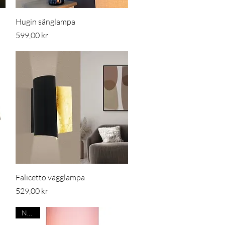
Snabbvisning
l
Hugin sänglampa
Pris
599,00 kr
Snabbvisning
Falicetto vägglampa
Pris
529,00 kr
Nyhet