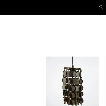
PR
Loax
Lampcenter