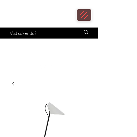
Loax
Lampcenter
Månadens erbjudande!
Klicka här.