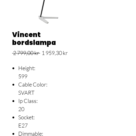
Vincent
bordslampa
Ordinarie
Reapris
 2 799,00 kr 
1 959,30 kr
pris
Height:
599
Cable Color:
SVART
Ip Class:
20
Socket:
E27
Dimmable: