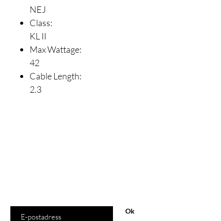
NEJ
Class:
KL II
Max Wattage:
42
Cable Length:
2.3
Är du med
på listan?
Gå med och få exklusiva erbjudanden och rabatter
Ange din e-postadress här
Ok