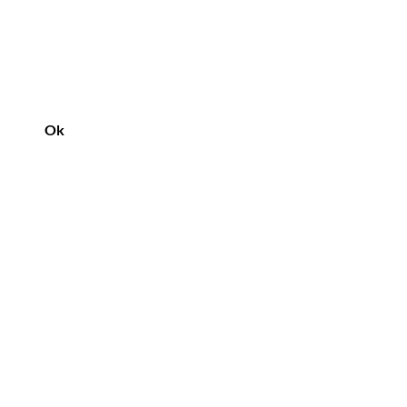
Ok
Vår butik
Tyska vägen 2