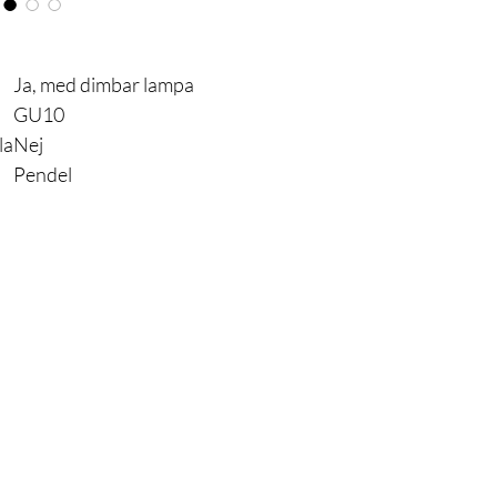
Ja, med dimbar lampa
GU10
la
Nej
Pendel
Är du med
på listan