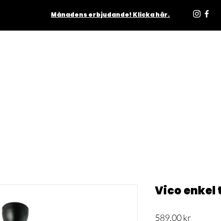
Månadens erbjudande! Klicka här.
ODUKTER
INOMHUS
UTOMHUS
MATTOR
LJUSKÄLL
Vico enkel
Pris
589,00 kr