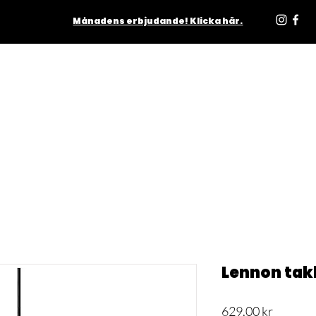
Månadens erbjudande! Klicka här.
ODUKTER
INOMHUS
UTOMHUS
MATTOR
LJUSKÄLL
Lennon ta
Pris
629,00 kr