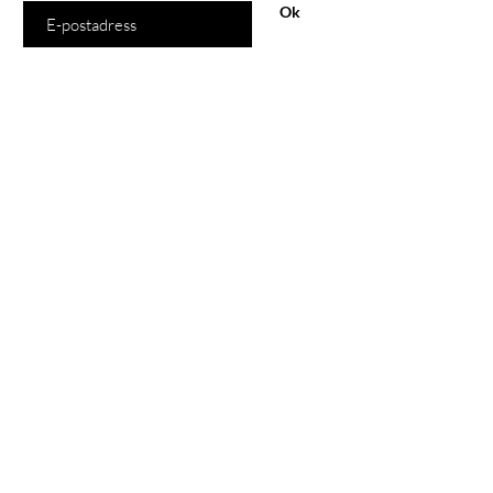
Ok
Handla
Alla produkter
Inomhus
Utomhus
Mattor
Ljuskällor
Vår butik