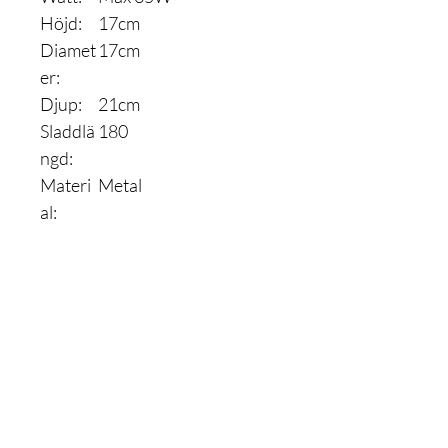
Höjd:
17cm
Diamet
17cm
er:
Djup:
21cm
Sladdlä
180
ngd:
Materi
Metal
al:
Är du med
på listan?
Gå med och få exklusiva erbjudanden och rabatter
Ange din e-postadress här