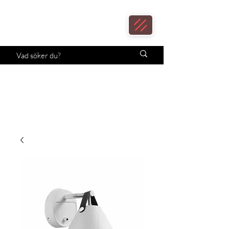
Loax
Lampcenter
Månadens erbjudande!
Klicka här.