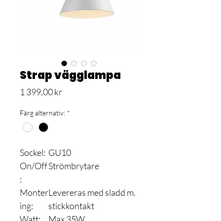
Strap vägglampa
Pris
1 399,00 kr
Färg alternativ:
*
Sockel:
GU10
On/Off
Strömbrytare
:
Monter
Levereras med sladd m.
ing:
stickkontakt
Watt:
Max 35W