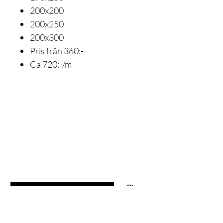
200x200
200x250
200x300
Pris från 360:-
Ca 720:-/m
Är du med
på listan?
Gå med och få exklusiva erbjudanden och rabatter
Ange din e-postadress här
Ok