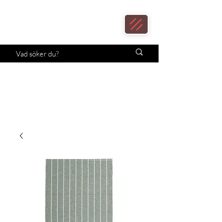
Loax
Lampcenter
Månadens erbjudande!
Klicka här.