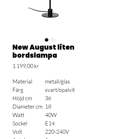
New August liten
bordslampa
Pris
1 199,00 kr
Material
metall/glas
Färg
svart/opalvit
Höjd cm
36
Diameter cm
18
Watt
40W
Sockel
E14
Volt
220-240V