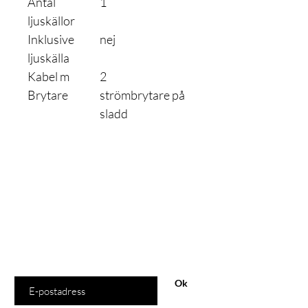
Antal
1
ljuskällor
Inklusive
nej
ljuskälla
Kabel m
2
Brytare
strömbrytare på
sladd
Är du med
på listan?
Gå med och få exklusiva erbjudanden och rabatter
Ange din e-postadress här
Ok