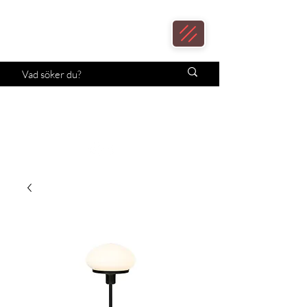
Loax
Lampcenter
Månadens erbjudande!
Klicka här.