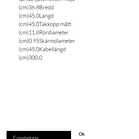
(cm)36.8Bredd
(cm)45.0Längd
(cm)45.0Takkopp mått
(cm)11,8Rördiameter
(cm)0.95Skärmdiameter
(cm)45.0Kabellängd
(cm)300.0
Är du med
på listan?
Gå med och få exklusiva erbjudanden och rabatter
Ange din e-postadress här
Ok