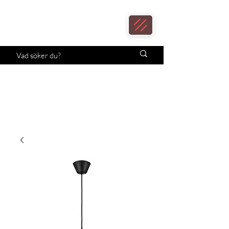
Loax
Lampcenter
Månadens erbjudande!
Klicka här.