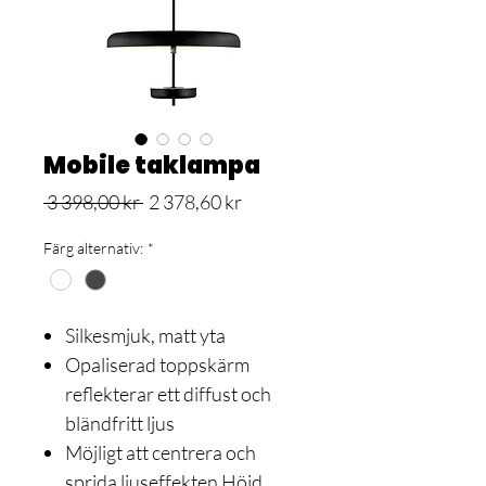
Mobile taklampa
Ordinarie
Reapris
 3 398,00 kr 
2 378,60 kr
pris
Färg alternativ:
*
Silkesmjuk, matt yta
Opaliserad toppskärm
reflekterar ett diffust och
bländfritt ljus
Möjligt att centrera och
sprida ljuseffekten Höjd