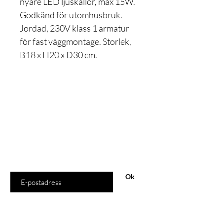
nyare LED ljuskällor, max 15W.
Godkänd för utomhusbruk.
Jordad, 230V klass 1 armatur
för fast väggmontage. Storlek,
B18 x H20 x D30 cm.
Är du med
på listan?
Gå med och få exklusiva erbjudanden och rabatter
Ange din e-postadress här
Ok