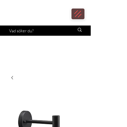
Loax
Lampcenter
Månadens erbjudande!
Klicka här.