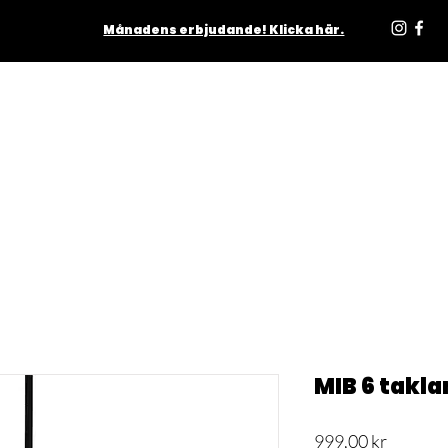
Månadens erbjudande! Klicka här.
ODUKTER
INOMHUS
UTOMHUS
MATTOR
LJUSKÄLL
MIB 6 takl
Pris
999,00 kr