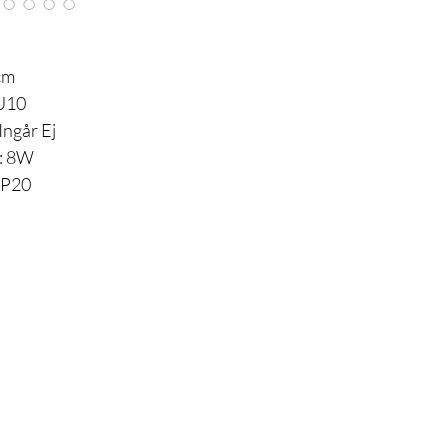
cm
GU10
 Ingår Ej
: 8W
 IP20
Är du med
på listan