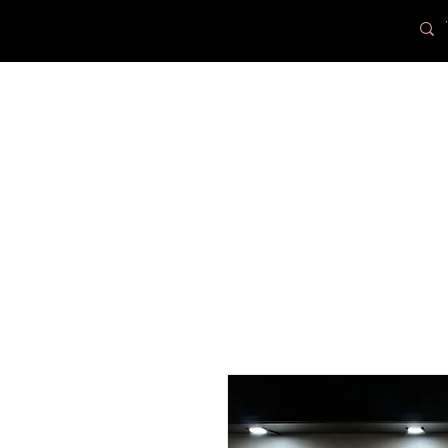
PR
Loax
Lampcenter