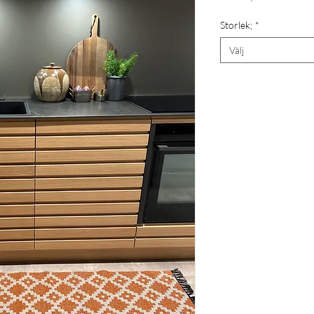
Storlek;
*
Välj