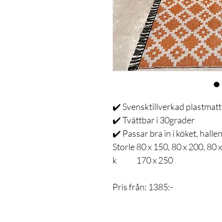
✔️ Svensktillverkad plastmatta
✔️ Tvättbar i 30grader
✔️ Passar bra in i köket, hall
Storle
80 x 150, 80 x 200, 80 x
k
170 x 250
Pris från: 1385:-