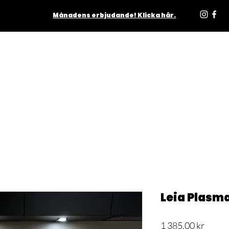
Månadens erbjudande! Klicka här.
ODUKTER
INOMHUS
UTOMHUS
MATTOR
LJUSKÄLL
Leia Plasm
Pris
1 385,00 kr