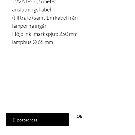
12VA IP44, 5 meter
anslutningskabel
(till trafo) samt 1 m kabel från
lamporna ingår.
Höjd inkl.markspjut: 250 mm.
lamphus Ø 65 mm
Är du med
på listan?
Gå med och få exklusiva erbjudanden och rabatter
Ange din e-postadress här
Ok