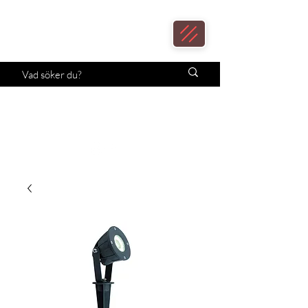
Loax
Lampcenter
Månadens erbjudande!
Klicka här.