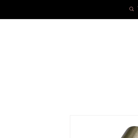
PR
Loax
Lampcenter