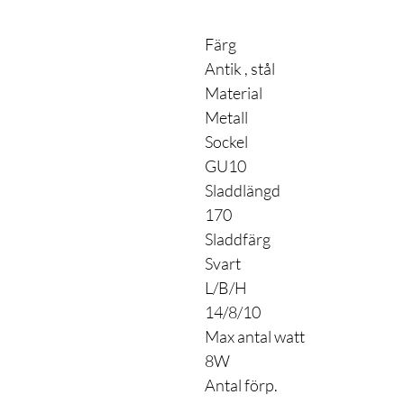
Färg
Antik , stål
Material
Metall
Sockel
GU10
Sladdlängd
170
Sladdfärg
Svart
L/B/H
14/8/10
Max antal watt
8W
Antal förp.