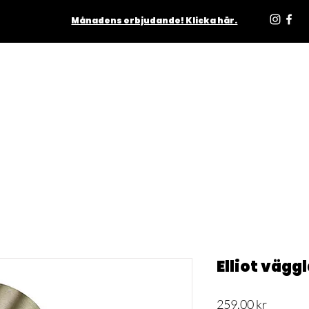
Månadens erbjudande! Klicka här.
ODUKTER
INOMHUS
UTOMHUS
MATTOR
LJUSKÄLL
Elliot väg
Pris
259,00 kr