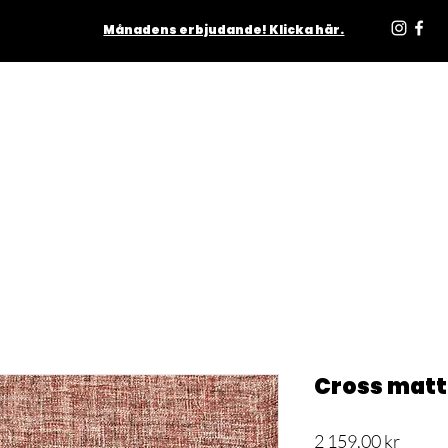
Månadens erbjudande! Klicka här.
ODUKTER
INOMHUS
UTOMHUS
MATTOR
LJUSKÄLL
Cross mat
Pris
2 159,00 kr