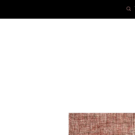
PR
Loax
Lampcenter