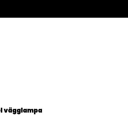
OR
Mer
el vägglampa