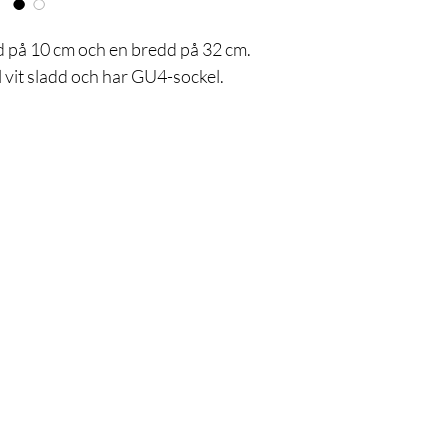
 på 10 cm och en bredd på 32 cm.
 vit sladd och har GU4-sockel.
Är du med
på listan
Gå med och få exklusiva erbjudanden och rabatter