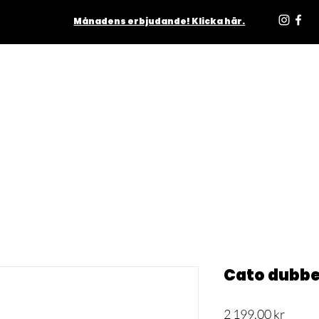
Månadens erbjudande! Klicka här.
ODUKTER
INOMHUS
UTOMHUS
MATTOR
LJUSKÄLL
Cato dubb
Pris
2 199,00 kr