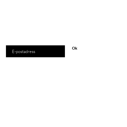
Är du med
på listan?
Gå med och få exklusiva erbjudanden och rabatter
Ange din e-postadress här
Ok
Handla
Alla produkter