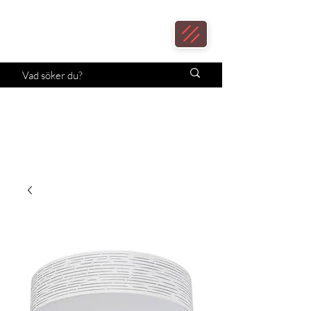
Loax
Lampcenter
Månadens erbjudande!
Klicka här.